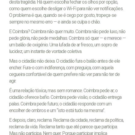
desta tragédia. Há quem escolha fechar os olhos por opção,
como quem escolhe desligar o Wi-Fi para não ver notificações.
O problema é que, quando se é cego por gosto, tropeça-se
sempre no mesmo erro — e ainda se culpa o chão.
E Coimbra? Coimbra não quer muito. Coimbra não pede luxo, não
pede glória, não pede medalhas. Coimbra só quer — e merece —
um balão de oxigénio. Uma lufada de ar fresco, um sopro de
lucidez, um instante de vontade coletiva.
Mas o cidadão não deixa. O cidadão fura o balão antes de ele
encher. Fura-o com indiferença, com preguiça, com aquela
cegueira confortável de quem prefere não ver para não ter de
agir.
É uma relação tóxica, mas sem romance. Coimbra pede ar; o
cidadão oferece bafio. Coimbra pede visão; o cidadão entrega
palas. Coimbra pede futuro; o cidadão responde com um
encolher de ombros e um “isto está tudo na mesma”.
E depois, claro, reclama. Reclama da cidade, reclama da política,
reclama da vida. Reclama tanto que até parece que participa.
Mas não participa. Nem quer. Porque participar implica