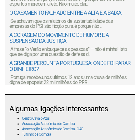
espertos merecem afeto. Não muito, clar...
O CASAMENTO FALHADO ENTRE A ALTA E A BAIXA
Se achavam que os relatórios de sustentabilidade das
empresas do PSI são ficção pura, é porque não ...
A CORAGEM DO MOVIMENTO DE HUMOR E A
SUSPENSÃO DA JUSTIÇA
A frase “o Verão enlouquece as pessoas” — não é minha! Isto
que se diga por uma questão de defesa d...
A GRANDE PERGUNTA PORTUGUESA: ONDE FOI PARAR
O DINHEIRO?
Portugal recebeu, nos últimos 12 anos, uma chuva de milhões
digna de epopeia: 22 mil milhões do PRR...
Algumas ligações interessantes
Centro Cavalo Azul
Associação Académica de Coimbra
Associação Académica de Coimbra - OAF
Turismo de Coimbra