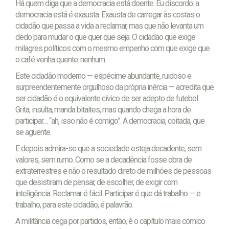
Há quem diga que a democracia está doente. Eu discordo: a
democracia está é exausta. Exausta de carregar às costas o
cidadão que passa a vida a reclamar, mas que não levanta um
dedo para mudar o que quer que seja. O cidadão que exige
milagres políticos com o mesmo empenho com que exige que
o café venha quente: nenhum.
Este cidadão moderno — espécime abundante, ruidoso e
surpreendentemente orgulhoso da própria inércia — acredita que
ser cidadão é o equivalente cívico de ser adepto de futebol.
Grita, insulta, manda bitaites, mas quando chega a hora de
participar… “ah, isso não é comigo”. A democracia, coitada, que
se aguente.
E depois admira-se que a sociedade esteja decadente, sem
valores, sem rumo. Como se a decadência fosse obra de
extraterrestres e não o resultado direto de milhões de pessoas
que desistiram de pensar, de escolher, de exigir com
inteligência. Reclamar é fácil. Participar é que dá trabalho — e
trabalho, para este cidadão, é palavrão.
A militância cega por partidos, então, é o capítulo mais cómico