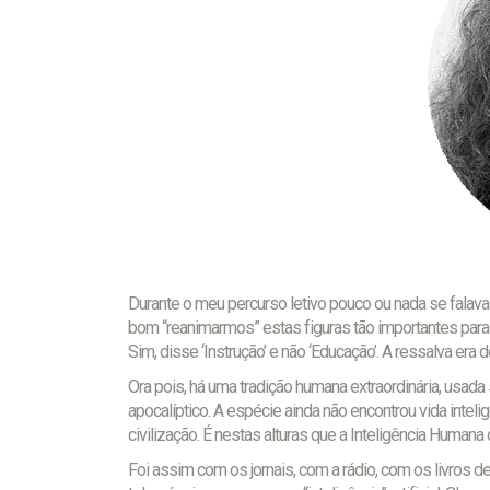
Durante o meu percurso letivo pouco ou nada se falava 
bom “reanimarmos” estas figuras tão importantes para 
Sim, disse ‘Instrução’ e não ‘Educação’. A ressalva era 
Ora pois, há uma tradição humana extraordinária, us
apocalíptico. A espécie ainda não encontrou vida intel
civilização. É nestas alturas que a Inteligência Human
Foi assim com os jornais, com a rádio, com os livros 