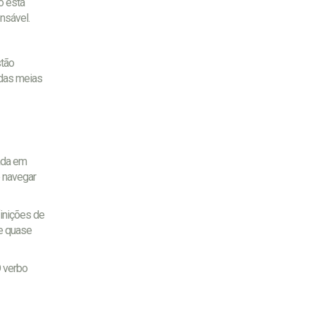
o está
nsável.
stão
 das meias
ada em
e navegar
finições de
e quase
O verbo