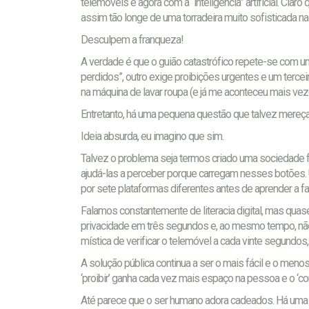
telemóveis e agora com a “inteligência” artificial. Cla
assim tão longe de uma torradeira muito sofisticada 
Desculpem a franqueza!
A verdade é que o guião catastrófico repete-se com u
perdidos”, outro exige proibições urgentes e um tercei
na máquina de lavar roupa (e já me aconteceu mais vez
Entretanto, há uma pequena questão que talvez mereça 
Ideia absurda, eu imagino que sim.
Talvez o problema seja termos criado uma sociedade 
ajudá-las a perceber porque carregam nesses botões. Um
por sete plataformas diferentes antes de aprender a f
Falamos constantemente de literacia digital, mas quase
privacidade em três segundos e, ao mesmo tempo, não
mística de verificar o telemóvel a cada vinte segund
A solução pública continua a ser o mais fácil e o menos
‘proibir’ ganha cada vez mais espaço na pessoa e o ‘c
Até parece que o ser humano adora cadeados. Há uma c