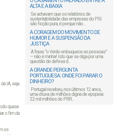
O CASAMENTO FALHADO ENTRE A
ALTA E A BAIXA
Se achavam que os relatórios de
sustentabilidade das empresas do PSI
são ficção pura, é porque não ...
A CORAGEM DO MOVIMENTO DE
HUMOR E A SUSPENSÃO DA
JUSTIÇA
A frase “o Verão enlouquece as pessoas”
— não é minha! Isto que se diga por uma
questão de defesa d...
A GRANDE PERGUNTA
PORTUGUESA: ONDE FOI PARAR O
DINHEIRO?
da IA, seja
Portugal recebeu, nos últimos 12 anos,
uma chuva de milhões digna de epopeia:
22 mil milhões do PRR...
modo quase
ar o fim da
om os