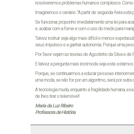
resolveremos problemas humanos complexos. Como se 
Imaginemos o cenário: “A partir de segunda-feira está
Se funcionar, proponho imediatamente uma lei para ac
e...acabar com a fome e com o uso do medo para mani
Talvez instruir seja algo mais difícil e menos espetac
seus impulsos e a ganhar autonomia. Porque uma pess
Por favor vejam as teorias de Agostinho da Silva e de P
E talvez a pergunta mais incómoda seja esta: estam
Porque, se continuarmos a educar pessoas interiormente
uma moda; se não for por um algoritmo, será por outra 
A tecnologia muda, enquanto a fragilidade humana, ess
de lhes tirar o telemóvel!
Maria da Luz Ribeiro
Professora de História