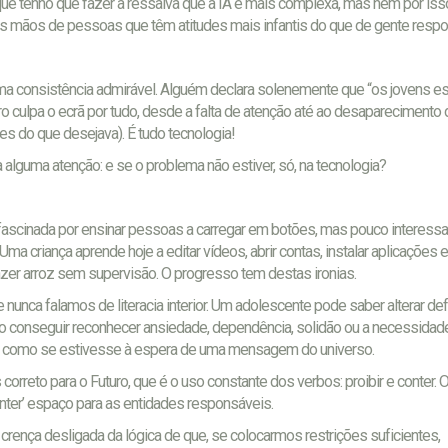
ro que tenho que fazer a ressalva que a IA é mais complexa, mas nem por iss
nas mãos de pessoas que têm atitudes mais infantis do que de gente respo
ma consistência admirável. Alguém declara solenemente que “os jovens e
ro culpa o ecrã por tudo, desde a falta de atenção até ao desaparecimento
es do que desejava). É tudo tecnologia!
alguma atenção: e se o problema não estiver, só, na tecnologia?
fascinada por ensinar pessoas a carregar em botões, mas pouco interess
a criança aprende hoje a editar vídeos, abrir contas, instalar aplicações 
azer arroz sem supervisão. O progresso tem destas ironias.
 nunca falamos de literacia interior. Um adolescente pode saber alterar de
 conseguir reconhecer ansiedade, dependência, solidão ou a necessidad
os, como se estivesse à espera de uma mensagem do universo.
 correto para o Futuro, que é o uso constante dos verbos: proibir e conter. 
onter’ espaço para as entidades responsáveis.
rença desligada da lógica de que, se colocarmos restrições suficientes,