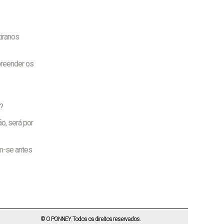
iranos
mpreender os
?
o, será por
em-se antes
© O PONNEY. Todos os direitos reservados.