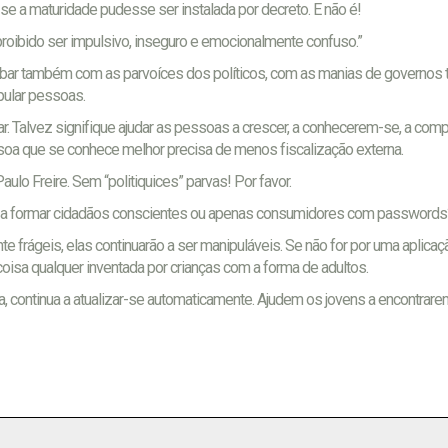
a maturidade pudesse ser instalada por decreto. E não é!
 proibido ser impulsivo, inseguro e emocionalmente confuso.”
abar também com as parvoíces dos políticos, com as manias de governos t
pular pessoas.
ular. Talvez signifique ajudar as pessoas a crescer, a conhecerem-se, a co
oa que se conhece melhor precisa de menos fiscalização externa.
aulo Freire. Sem “politiquices” parvas! Por favor.
os a formar cidadãos conscientes ou apenas consumidores com passwords
 frágeis, elas continuarão a ser manipuláveis. Se não for por uma aplicaçã
coisa qualquer inventada por crianças com a forma de adultos.
a, continua a atualizar-se automaticamente. Ajudem os jovens a encontrar