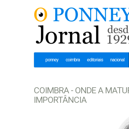
ponney
coimbra
editoriais
nacional
COIMBRA - ONDE A MATU
IMPORTÂNCIA